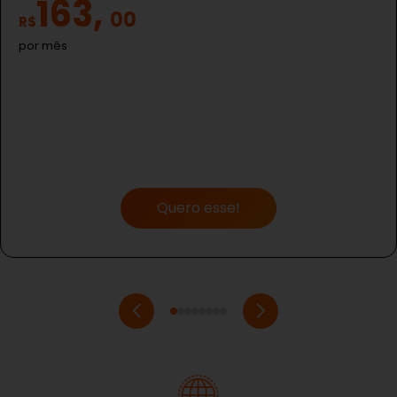
163,
00
R$
por mês
Quero esse!