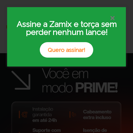
Assine a Zamix e torça sem
Para Você
Para o Seu Negócio
perder nenhum lance!
Quero assinar!